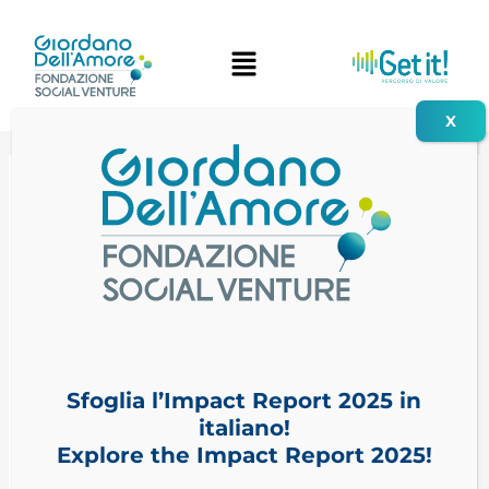
Vai
al
contenuto
26 Novembre 2025
Evaluation
Lab:
Fondazione
Sfoglia l’Impact Report 2025 in
Perugia
italiano!
presenta
Explore the Impact Report 2025!
il
DPT