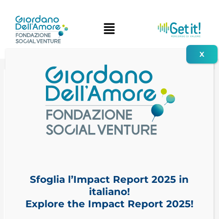
Vai
al
contenuto
9 Dicembre 2025
InnovaCultura
2:
la
Sfoglia l’Impact Report 2025 in
cultura
italiano!
lombarda
Explore the Impact Report 2025!
riparte
dall’innovazione