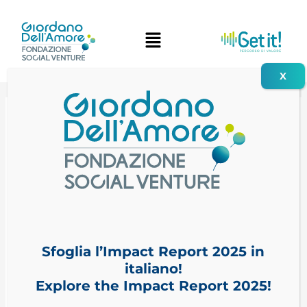
Vai
al
contenuto
Attività educative
e socio-sanitarie
AEPER
Sfoglia l’Impact Report 2025 in
italiano!
Explore the Impact Report 2025!