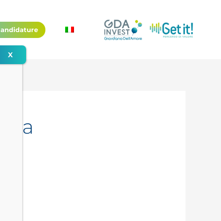
andidature
bana