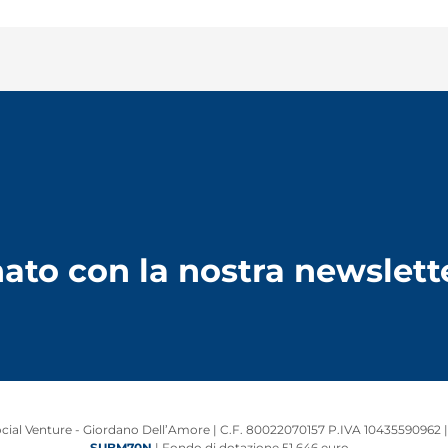
ato con la nostra newslett
ial Venture - Giordano Dell’Amore | C.F. 80022070157 P.IVA 10435590962 | 
SUBM70N
| Fondo di dotazione 51.646 euro