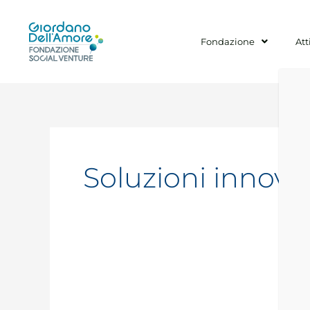
Vai
al
contenuto
Fondazione
Att
Soluzioni innovat
Acme21