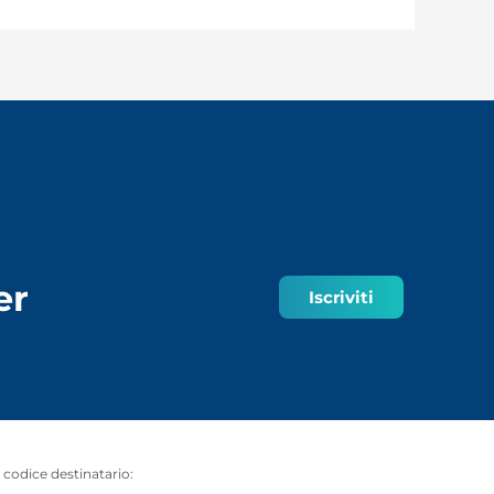
er
Iscriviti
codice destinatario: