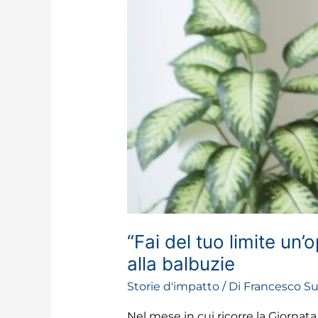
la
cura
alla
balbuzie
“Fai del tuo limite un
alla balbuzie
Storie d'impatto
/ Di
Francesco Su
Nel mese in cui ricorre la Giornat