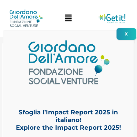
Vai
al
contenuto
14 Novembre 2022
FSVGDA
all’Impact
Week
Sfoglia l’Impact Report 2025 in
2022
italiano!
promosso
Explore the Impact Report 2025!
dall’EVPA