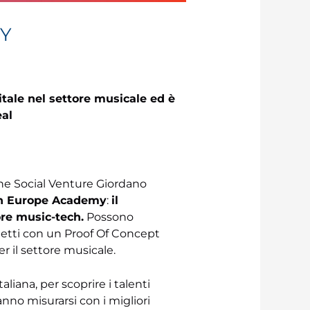
MY
ale nel settore musicale ed è
eal
one Social Venture Giordano
h Europe Academy
:
il
ore music-tech.
Possono
getti con un Proof Of Concept
er il settore musicale.
liana, per scoprire i talenti
anno misurarsi con i migliori