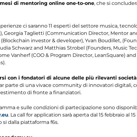
 mesi di mentoring online one-to-one
, che si conclude
sperienze ci saranno 11 esperti del settore musica, tecnolo
), Georgia Taglietti (Communication Director, Mentor an
(Blockchain investor & developer), Yvan Boudillet, (Foun
udia Schwarz and Matthias Strobel (Founders, Music Te
rome Vanherf (COO & Program Director, LeanSquare) and
s).
i con i fondatori di alcune delle più rilevanti società
 far parte di una vivace community di innovatori digitali, 
estimento di fronte a finanziatori.
ramma e sulle condizioni di partecipazione sono disponibi
.eu
. La call for application sarà aperta dal 15 febbraio al 
b si dalla piattaforma f6s.