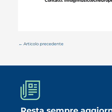
Contatti: info@musictecheuro
←
Articolo precedente
Resta sempre aggiorn