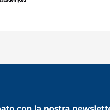
peacademy.eu
ato con la nostra newslett