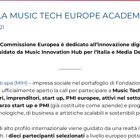
 LA MUSIC TECH EUROPE ACADE
21
Commissione Europea è dedicato all’innovazione digit
idato da Music Innovation Hub per l’Italia e Media D
_________
b spa (MIH)
– impresa sociale nel portafoglio di Fondazi
ufficialmente aperto la call per partecipare a
Music Tec
, imprenditori, start up, PMI europee, attivi nel sett
arzo start up e PMI
(già costituite come aziende) e pro
ologiche, di business e artistiche scalabili e sostenibili p
 alto profilo internazionale viene guidato da una realtà ita
h. I
dieci partecipanti selezionati
a livello europeo potr