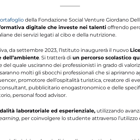
________
ortafoglio
della Fondazione Social Venture Giordano Dell
formativa digitale che investe nei talenti
offrendo perco
taliane dei servizi legati al cibo e della nutrizione.
tiva, da settembre 2023, l’Istituto inaugurerà il nuovo
Lic
e dell’ambiente
. Si tratterà di
u
n percorso scolastico q
 del quale usciranno dei professionisti in grado di valorizzar
saranno molti gli sbocchi professionali che si apriranno a
encer, promotore dell’ospitalità turistica, creatore di ev
consultant, pubblicitario enogastronomico e delle specificit
orio, personal food advisor.
dalità laboratoriale ed esperienziale,
utilizzando avanz
learning
, per coinvolgere lo studente attraverso l’utilizzo 