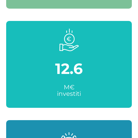
12.6
M€
investiti