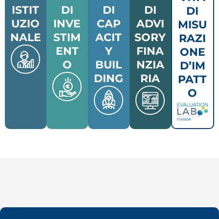
ISTIT
DI
DI
DI
DI
UZIO
INVE
CAP
ADVI
MISU
NALE
STIM
ACIT
SORY
RAZI
ENT
Y
FINA
ONE
O
BUIL
NZIA
D’IM
DING
RIA
PATT
O