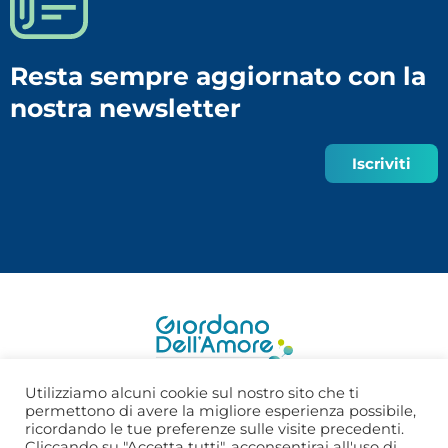
Resta sempre aggiornato con la
nostra newsletter
Iscriviti
Utilizziamo alcuni cookie sul nostro sito che ti
permettono di avere la migliore esperienza possibile,
©2022 Fondazione Social Venture - Giordano Dell’Amore | C.F.
ricordando le tue preferenze sulle visite precedenti.
80022070157 P.IVA 10435590962 | codice destinatario:
SUBM70N
Cliccando su "Accetta tutti", acconsentirai all'uso di