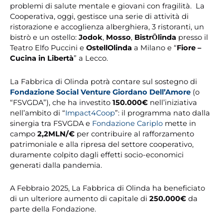
problemi di salute mentale e giovani con fragilità. La
Cooperativa, oggi, gestisce una serie di attività di
ristorazione e accoglienza alberghiera, 3 ristoranti, un
bistrò e un ostello:
Jodok
,
Mosso
,
BistrŌlinda
presso il
Teatro Elfo Puccini e
OstellOlinda
a Milano e “
Fiore –
Cucina in Libertà
” a Lecco.
La Fabbrica di Olinda potrà contare sul sostegno di
Fondazione Social Venture Giordano Dell’Amore
(o
“FSVGDA”), che ha investito
150.000€
nell’iniziativa
nell’ambito di “
Impact4Coop
”: il programma nato dalla
sinergia tra FSVGDA e
Fondazione Cariplo
mette in
campo
2,2MLN/€
per contribuire al rafforzamento
patrimoniale e alla ripresa del settore cooperativo,
duramente colpito dagli effetti socio-economici
generati dalla pandemia.
A Febbraio 2025, La Fabbrica di Olinda ha beneficiato
di un ulteriore aumento di capitale di
250.000€
da
parte della Fondazione.