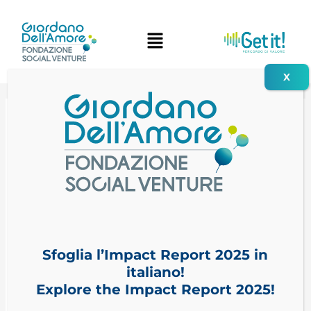
Vai
Navigazione
al
articoli
contenuto
Sfoglia l’Impact Report 2025 in
italiano!
Explore the Impact Report 2025!
Sapori di Libertà: la Coop che